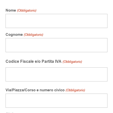
Nome
Nome
e
Cognome
(Obbligatorio)
Cognome
Codice Fiscale e/o Partita IVA
(Obbligatorio)
Indirizzo
Via/Piazza/Corso e numero civico
(Obbligatorio)