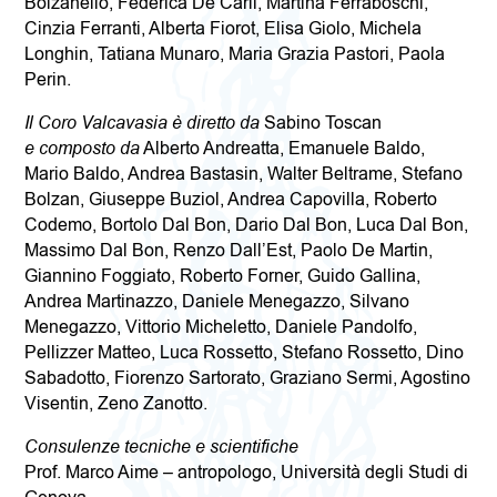
Bolzanello, Federica De Carli, Martina Ferraboschi,
Cinzia Ferranti, Alberta Fiorot, Elisa Giolo, Michela
Longhin, Tatiana Munaro, Maria Grazia Pastori, Paola
Perin.
Il Coro Valcavasia è diretto da
Sabino Toscan
e composto da
Alberto Andreatta, Emanuele Baldo,
Mario Baldo, Andrea Bastasin, Walter Beltrame, Stefano
Bolzan, Giuseppe Buziol, Andrea Capovilla, Roberto
Codemo, Bortolo Dal Bon, Dario Dal Bon, Luca Dal Bon,
Massimo Dal Bon, Renzo Dall’Est, Paolo De Martin,
Giannino Foggiato, Roberto Forner, Guido Gallina,
Andrea Martinazzo, Daniele Menegazzo, Silvano
Menegazzo, Vittorio Micheletto, Daniele Pandolfo,
Pellizzer Matteo, Luca Rossetto, Stefano Rossetto, Dino
Sabadotto, Fiorenzo Sartorato, Graziano Sermi, Agostino
Visentin, Zeno Zanotto.
Consulenze tecniche e scientifiche
Prof. Marco Aime – antropologo, Università degli Studi di