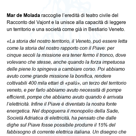
Mar de Molada
raccoglie l’eredità di teatro civile del
Racconto del Vajont e la unisce alla capacità di leggere
un territorio e una società come già in Bestiario Veneto.
«La storia del nostro territorio, il Veneto, può essere letta
come la storia del nostro rapporto con il Piave: per
cinque secoli la missione era tener fermo il tronco, dove
volevano che stesse, anche quando la forza impetuosa
delle piene lo spingeva a cambiare corso. Poi abbiamo
avuto come grande missione la bonifica, rendere
coltivabili 400 mila ettari di «palù», un terzo del territorio
veneto, e per farlo abbiamo avuto necessità di pompe
efficienti, pompe che abbiamo avuto quando è arrivata
l’elettricità. Infine il Piave è diventato la nostra fonte
energetica. Nel dopoguerra il monopolio della Sade,
Società Adriatica di elettricità, ha pensato che dalle
dighe sul Piave fosse possibile produrre il 15% del
fabbisogno di corrente elettrica italiana. Un disegno che