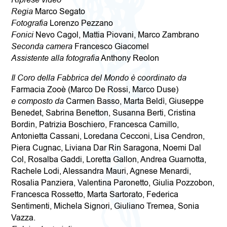
Riprese video
Regia
Marco Segato
Fotografia
Lorenzo Pezzano
Fonici
Nevo Cagol, Mattia Piovani, Marco Zambrano
Seconda camera
Francesco Giacomel
Assistente alla fotografia
Anthony Reolon
Il Coro della Fabbrica del Mondo è coordinato da
Farmacia Zooè (Marco De Rossi, Marco Duse)
e composto da
Carmen Basso, Marta Beldì, Giuseppe
Benedet, Sabrina Benetton, Susanna Berti, Cristina
Bordin, Patrizia Boschiero, Francesca Camillo,
Antonietta Cassani, Loredana Cecconi, Lisa Cendron,
Piera Cugnac, Liviana Dar Rin Saragona, Noemi Dal
Col, Rosalba Gaddi, Loretta Gallon, Andrea Guarnotta,
Rachele Lodi, Alessandra Mauri, Agnese Menardi,
Rosalia Panziera, Valentina Paronetto, Giulia Pozzobon,
Francesca Rossetto, Marta Sartorato, Federica
Sentimenti, Michela Signori, Giuliano Tremea, Sonia
Vazza.