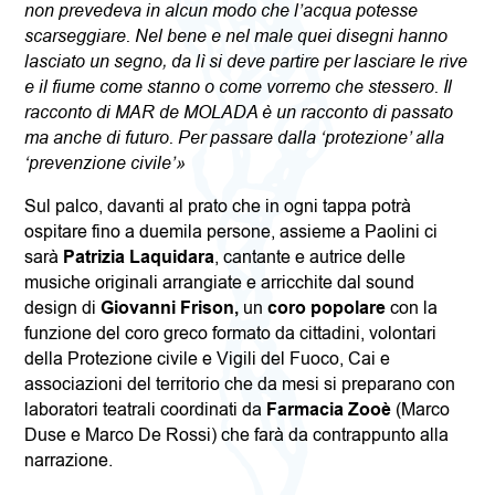
non prevedeva in alcun modo che l’acqua potesse
scarseggiare. Nel bene e nel male quei disegni hanno
lasciato un segno, da lì si deve partire per lasciare le rive
e il fiume come stanno o come vorremo che stessero. Il
racconto di MAR de MOLADA è un racconto di passato
ma anche di futuro. Per passare dalla ‘protezione’ alla
‘prevenzione civile’»
Sul palco, davanti al prato che in ogni tappa potrà
ospitare fino a duemila persone, assieme a Paolini ci
sarà
Patrizia Laquidara
, cantante e autrice delle
musiche originali arrangiate e arricchite dal sound
design di
Giovanni Frison
,
un
coro popolare
con la
funzione del coro greco formato da cittadini, volontari
della Protezione civile e Vigili del Fuoco, Cai e
associazioni del territorio che da mesi si preparano con
laboratori teatrali coordinati da
Farmacia Zooè
(Marco
Duse e Marco De Rossi) che farà da contrappunto alla
narrazione.