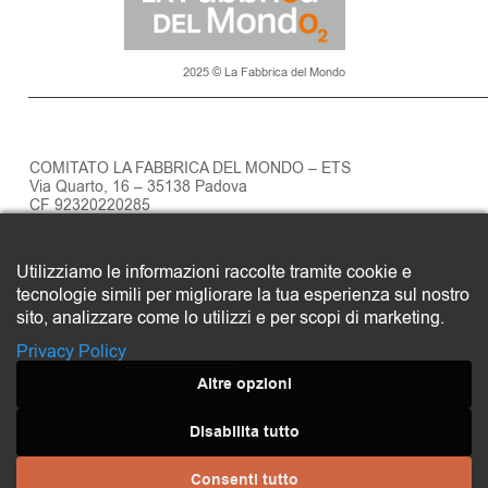
2025 © La Fabbrica del Mondo
COMITATO LA FABBRICA DEL MONDO – ETS
Via Quarto, 16 – 35138 Padova
CF 92320220285
Privacy policy
Utilizziamo le informazioni raccolte tramite cookie e
SOSTIENI LA FABBRICA DEL MONDO
tecnologie simili per migliorare la tua esperienza sul nostro
Clicca qui
sito, analizzare come lo utilizzi e per scopi di marketing.
Privacy Policy
Altre opzioni
Disabilita tutto
Consenti tutto