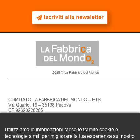
Iscriviti alla newsletter
2025 © La Fabbrica del Mondo
COMITATO LA FABBRICA DEL MONDO – ETS
Via Quarto, 16 – 35138 Padova
CF 92320220285
Privacy policy
Utilizziamo le informazioni raccolte tramite cookie e
SOSTIENI LA FABBRICA DEL MONDO
tecnologie simili per migliorare la tua esperienza sul nostro