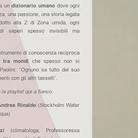
ma un
dizionario umano
dove ogni
a, una passione, una storia legata
dotto alla Z di Zona umida, ogni
i saperi spesso invisibili ma
 strumento di conoscenza reciproca
i tra mondi
che spesso non si
aolini: “Ognuno sa tutto del suo
ti con gli altri tasselli”.
la playlist qui a fianco.
Andrea Rinaldo
(Stockholm Water
cqua)
zi
(climatologa, Professoressa