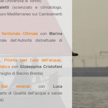
all’Università di Torino)
letti
(scienziato e climatologo,
 Euro-Mediterraneo sui Cambiamenti
Territoriale Ottimale
con
Marina
le dell’Autorità distrettuale di
,
Priorità (per l’uso dell’acqua)
,
tativa
con
Giuseppina Cristofani
onsiglio di Bacino Brenta)
,
Sali minerali
con
Luca
arto di Qualità dell’acqua e salute
tà)