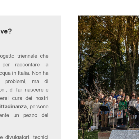
ive?
getto triennale che
o per raccontare la
qua in Italia. Non ha
 i problemi, ma di
oni, di far nascere e
ersi cura dei nostri
cittadinanza
, persone
ente un pezzo del
 e divulgatori, tecnici