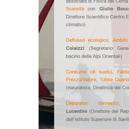
associata di Fisica del Clima 
Scarsità
con
Giulio Bocca
Direttore Scientifico Centro
climatici)
Deflusso ecologico
,
Ambito 
Colaizzi
(Segretario Genera
bacino delle Alpi Orientali)
Consumo (di suolo)
,
Falda
Prezzo/Valore
,
Tutela Quanti
(naturalista, Direttrice del C
Depuratori domestici
Lucentini
(
Direttore del Rep
dell’Istituto Superiore di Sani