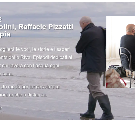
E
ini, Raffaele Pizzatti
pia
ierà le voci, le storie e i saperi
lante delle Rive. Episodi dedicati ai
”: chi lavora con l’acqua ogni
e cura.
i. Un modo per far circolare le
oni anche a distanza.
e