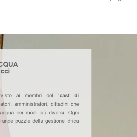
ACQUA
ucci
erviste ai membri del “
cast di
catori, amministratori, cittadini che
acqua nei modi più diversi. Ogni
grande puzzle della gestione idrica