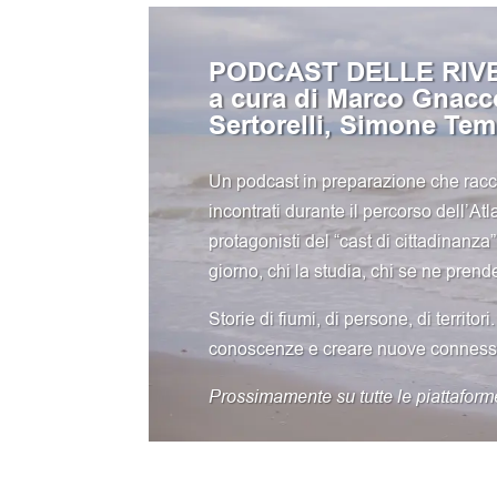
PODCAST DELLE RIV
a cura di Marco Gnaccol
Sertorelli, Simone Tem
Un podcast in preparazione che raccogl
incontrati durante il percorso dell’At
protagonisti del “cast di cittadinanza
giorno, chi la studia, chi se ne prend
Storie di fiumi, di persone, di territor
conoscenze e creare nuove connessi
Prossimamente su tutte le piattaform