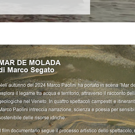
MAR DE MOLADA
di Marco Segato
Nell’autunno del 2024 Marco Paolini ha portato in scena “Mar d
esplora il legame tra acqua e territorio, attraverso il racconto del
geologiche nel Veneto. In quattro spettacoli campestri e itinerant
Marco Paolini intreccia narrazione, scienza e poesia per sensibi
sostenibile delle risorse idriche.
Il film documentario segue il processo artistico dello spettacolo,