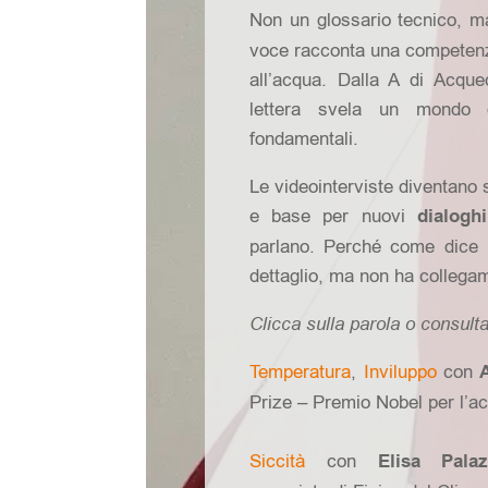
Non un glossario tecnico, 
voce racconta una competenz
all’acqua. Dalla A di Acque
lettera svela un mondo d
fondamentali.
Le videointerviste diventano
e base per nuovi
dialogh
parlano. Perché come dice P
dettaglio, ma non ha collegamen
Clicca sulla parola o consulta 
Temperatura
,
Inviluppo
con
Prize – Premio Nobel per l’a
Siccità
con
Elisa Palaz