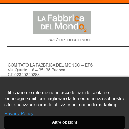
2025 © La Fabbrica del Mondo
COMITATO LA FABBRICA DEL MONDO – ETS
Via Quarto, 16 – 35138 Padova
CF 92320220285
Privacy policy
Utilizziamo le informazioni raccolte tramite cookie e
SOSTIENI LA FABBRICA DEL MONDO
tecnologie simili per migliorare la tua esperienza sul nostro
Clicca qui
sito, analizzare come lo utilizzi e per scopi di marketing.
Privacy Policy
Altre opzioni