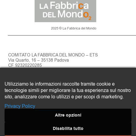
2025 © La Fabbrica del Mondo
COMITATO LA FABBRICA DEL MONDO – ETS
Via Quarto, 16 – 35138 Padova
CF 92320220285
Privacy policy
Utilizziamo le informazioni raccolte tramite cookie e
SOSTIENI LA FABBRICA DEL MONDO
tecnologie simili per migliorare la tua esperienza sul nostro
Clicca qui
sito, analizzare come lo utilizzi e per scopi di marketing.
Privacy Policy
Altre opzioni
Disabilita tutto