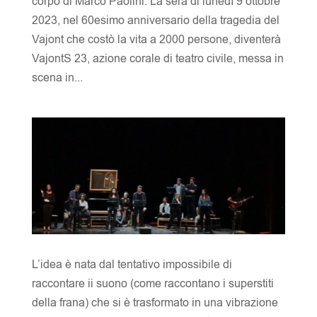
corpo di Marco Paolini. La sera di lunedì 9 ottobre
2023, nel 60esimo anniversario della tragedia del
Vajont che costò la vita a 2000 persone, diventerà
VajontS 23, azione corale di teatro civile, messa in
scena in...
L’idea è nata dal tentativo impossibile di
raccontare ii suono (come raccontano i superstiti
della frana) che si è trasformato in una vibrazione