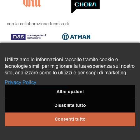
con la collaborazione tecnica di:
Utilizziamo le informazioni raccolte tramite cookie e
Vuoi rimanere aggiornato sulle ultime
tecnologie simili per migliorare la tua esperienza sul nostro
novità della Fabbrica del Mondo?
sito, analizzare come lo utilizzi e per scopi di marketing.
Privacy Policy
Iscriviti alla newsletter
Altre opzioni
Disabilita tutto
Consenti tutto