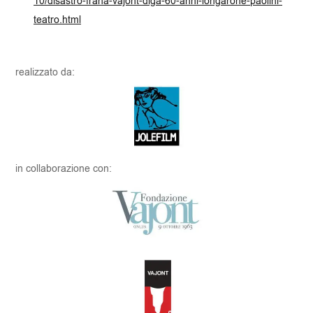
10/disastro-frana-vajont-diga-60-anni-longarone-paolini-
teatro.html
realizzato da:
in collaborazione con: