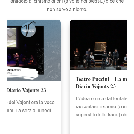
antidoto al cinismo di chi (a volte noi stessi..) dice che
non serve a niente.
Teatro Puccini – La maschera del suono –
Diario Vajonts 23
L\'idea è nata dal tentativo impossibile di
raccontare ii suono (come raccontano i
superstiti della frana) che si è trasformato…