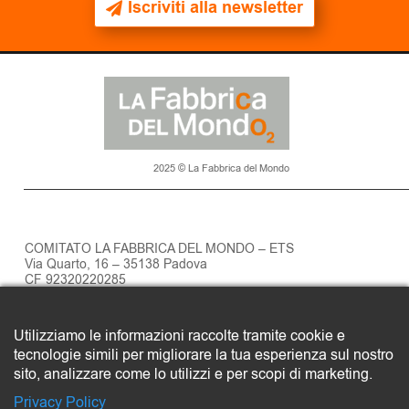
Iscriviti alla newsletter
2025 © La Fabbrica del Mondo
COMITATO LA FABBRICA DEL MONDO – ETS
Via Quarto, 16 – 35138 Padova
CF 92320220285
Privacy policy
Utilizziamo le informazioni raccolte tramite cookie e
SOSTIENI LA FABBRICA DEL MONDO
tecnologie simili per migliorare la tua esperienza sul nostro
Clicca qui
sito, analizzare come lo utilizzi e per scopi di marketing.
Privacy Policy