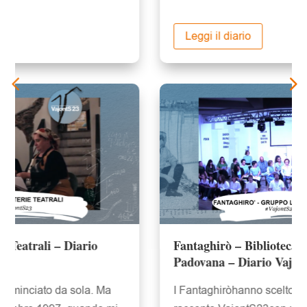
Leggi il diario
Fantaghirò – Biblioteca di Noventa
Padovana – Diario VajontS 23
I Fantaghiròhanno scelto di intrecciare il