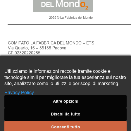
2025 © La Fabbrica del Mondo
COMITATO LA FABBRICA DEL MONDO – ETS
Via Quarto, 16 – 35138 Padova
CF 92320220285
Privacy policy
Utilizziamo le informazioni raccolte tramite cookie e
SOSTIENI LA FABBRICA DEL MONDO
tecnologie simili per migliorare la tua esperienza sul nostro
Clicca qui
sito, analizzare come lo utilizzi e per scopi di marketing.
Privacy Policy
Altre opzioni
Disabilita tutto
Consenti tutto