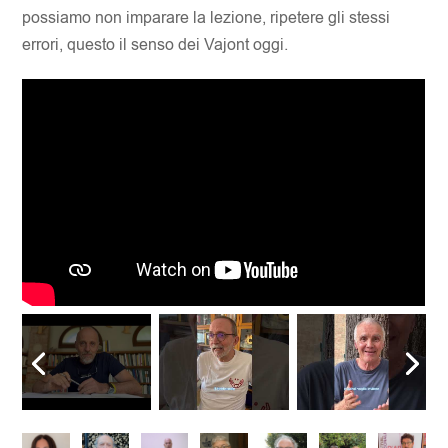
possiamo non imparare la lezione, ripetere gli stessi
errori, questo il senso dei Vajont oggi.