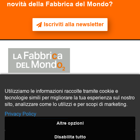
novità della Fabbrica del Mondo?
Iscriviti alla newsletter
2025
© La Fabbrica del Mondo
Utilizziamo le informazioni raccolte tramite cookie e
tecnologie simili per migliorare la tua esperienza sul nostro
COMITATO LA FABBRICA DEL MONDO – ETS
sito, analizzare come lo utilizzi e per scopi di marketing.
Via Quarto, 16 – 35138 Padova
CF 92320220285
Privacy Policy
Privacy policy
Altre opzioni
Disabilita tutto