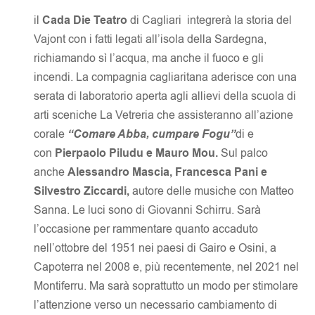
il
Cada Die Teatro
di Cagliari integrerà la storia del
Vajont con i fatti legati all’isola della Sardegna,
richiamando sì l’acqua, ma anche il fuoco e gli
incendi.
La compagnia cagliaritana aderisce con una
serata di laboratorio aperta agli allievi della scuola di
arti sceniche La Vetreria che assisteranno all’azione
corale
“Comare Abba, cumpare Fogu”
di e
con
Pierpaolo Piludu e Mauro Mou.
Sul palco
anche
Alessandro Mascia, Francesca Pani e
Silvestro Ziccardi,
autore delle musiche con Matteo
Sanna. Le luci sono di Giovanni Schirru. Sarà
l’occasione per rammentare quanto accaduto
nell’ottobre del 1951 nei paesi di Gairo e Osini, a
Capoterra nel 2008 e, più recentemente, nel 2021 nel
Montiferru. Ma sarà soprattutto un modo per stimolare
l’attenzione verso un necessario cambiamento di