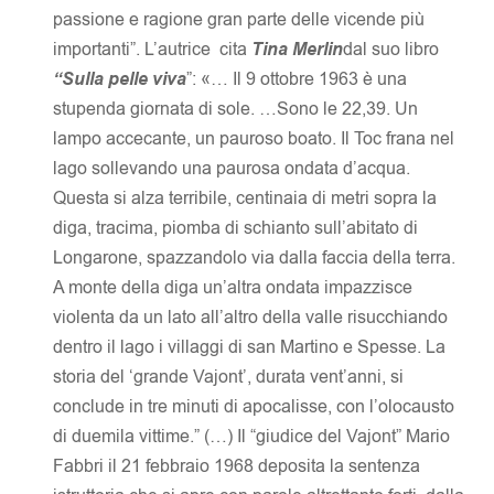
passione e ragione gran parte delle vicende più
importanti”. L’autrice cita
Tina Merlin
dal suo libro
“Sulla pelle viva
”: «… Il 9 ottobre 1963 è una
stupenda giornata di sole. …Sono le 22,39. Un
lampo accecante, un pauroso boato. Il Toc frana nel
lago sollevando una paurosa ondata d’acqua.
Questa si alza terribile, centinaia di metri sopra la
diga, tracima, piomba di schianto sull’abitato di
Longarone, spazzandolo via dalla faccia della terra.
A monte della diga un’altra ondata impazzisce
violenta da un lato all’altro della valle risucchiando
dentro il lago i villaggi di san Martino e Spesse. La
storia del ‘grande Vajont’, durata vent’anni, si
conclude in tre minuti di apocalisse, con l’olocausto
di duemila vittime.” (…) Il “giudice del Vajont” Mario
Fabbri il 21 febbraio 1968 deposita la sentenza