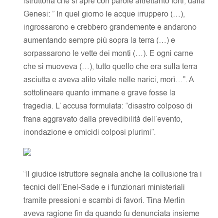
istruttoria che si apre con parole altrettanto forti, dalla
Genesi: ” In quel giorno le acque irruppero (…),
ingrossarono e crebbero grandemente e andarono
aumentando sempre più sopra la terra (…) e
sorpassarono le vette dei monti (…). E ogni carne
che si muoveva (…), tutto quello che era sulla terra
asciutta e aveva alito vitale nelle narici, morì…”. A
sottolineare quanto immane e grave fosse la
tragedia. L’ accusa formulata: “disastro colposo di
frana aggravato dalla prevedibilità dell’evento,
inondazione e omicidi colposi plurimi”.
“Il giudice istruttore segnala anche la collusione tra i
tecnici dell’Enel-Sade e i funzionari ministeriali
tramite pressioni e scambi di favori. Tina Merlin
aveva ragione fin da quando fu denunciata insieme