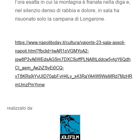
l’ora esatta in cui la montagna è franata nella diga e,
nel silenzio denso di rabbia e dolore, in sala ha
risuonato solo la campana di Longarone.
https://www.napolitoday.it/cultura/vajonts-23-sala-assoli-
napoli.html?fbclid=IwAR1pVGMYoA2-
jgw8P3vA6WEdsAGSm7DXCSoffPLNA8tLddcw5ytgY6Qdh
CI_aem_Ae2iZSvEi0CQ-
vT8KRs9jYyUID70abFvH4Lv_x43RaYA4W9WeMRd7MzHR
mUmzPmYvnw
realizzato da: