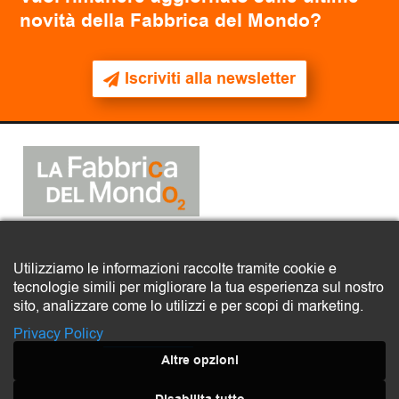
novità della Fabbrica del Mondo?
Iscriviti alla newsletter
2025
© La Fabbrica del Mondo
Utilizziamo le informazioni raccolte tramite cookie e
tecnologie simili per migliorare la tua esperienza sul nostro
COMITATO LA FABBRICA DEL MONDO – ETS
sito, analizzare come lo utilizzi e per scopi di marketing.
Via Quarto, 16 – 35138 Padova
CF 92320220285
Privacy Policy
Privacy policy
Altre opzioni