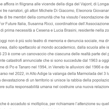
e affiora in filigrana alle vicende della diga del Vajont, di Longar
ei tre narratori, gli attori Michele Di Giacomo, Eleonora Giovanar
rette di tre membri della comunità che ha vissuto l’esondazione de
or Future Italia, Susanna Ricci, coordinatrice dell’Associazione
i di prima necessità a Cesena e Lucia Brasini, residente nella z
 oggi non è più solo teatro di memoria e denuncia sociale, ma di
nea, dallo spettacolo al mondo accademico, dalla scuola alle ist
tS 23 è come un canovaccio che ciascuna delle realtà parte del pr
tante catastrofi annunciate che si sono succedute dal 1963 a oggi
e di Po e Tanaro nel 1994, in Veneto le alluvioni del 1966 e de
 Carso nel 2022, in Alto Adige la valanga della Marmolada del 3 
devastazione di un territorio si unisce la rabbia della popolaz
ere sulla responsabilità umana nel costruire una nuova relazione
 che è accaduto si moltiplica, per richiamare l’attenzione su qu