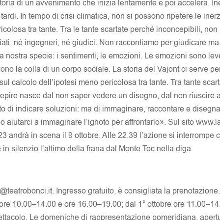
toria di un avvenimento che inizia lentamente e poi accelera. In
tardi. In tempo di crisi climatica, non si possono ripetere le iner
icolosa tra tante. Tra le tante scartate perché inconcepibili, non
ati, né ingegneri, né giudici. Non raccontiamo per giudicare m
la nostra specie: i sentimenti, le emozioni. Le emozioni sono lev
ono la colla di un corpo sociale. La storia del Vajont ci serve p
sul calcolo dell’ipotesi meno pericolosa tra tante. Tra tante sca
epire nasce dal non saper vedere un disegno, dal non riuscire
to di indicare soluzioni: ma di immaginare, raccontare e disegn
o aiutarci a immaginare l’ignoto per affrontarlo». Sul sito www
23 andrà in scena il 9 ottobre. Alle 22.39 l’azione si interrompe c
 in silenzio l’attimo della frana dal Monte Toc nella diga.
teatrobonci.it. Ingresso gratuito, è consigliata la prenotazione. B
 ore 10.00–14.00 e ore 16.00–19.00; dal 1° ottobre ore 11.00–14
pettacolo. Le domeniche di rappresentazione pomeridiana, apertur