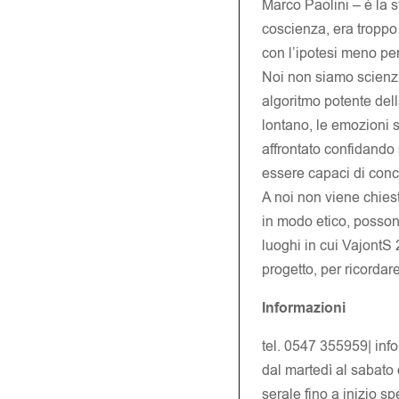
Marco Paolini – è la s
coscienza, era troppo 
con l’ipotesi meno per
Noi non siamo scienzi
algoritmo potente del
lontano, le emozioni s
affrontato confidando 
essere capaci di conc
A noi non viene chies
in modo etico, posson
luoghi in cui VajontS 
progetto, per ricordare
Informazioni
tel. 0547 355959| info@
dal martedì al sabato
serale fino a inizio s