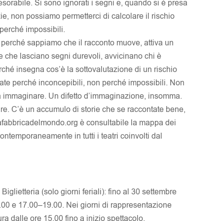
esorabile. Si sono ignorati i segni e, quando si è presa
zie, non possiamo permetterci di calcolare il rischio
 perché impossibili.
a perché sappiamo che il racconto muove, attiva un
e che lasciano segni durevoli, avvicinano chi è
erché insegna cos’è la sottovalutazione di un rischio
rtate perché inconcepibili, non perché impossibili. Non
 a immaginare. Un difetto d’immaginazione, insomma.
are. C’è un accumulo di storie che se raccontate bene,
.lafabbricadelmondo.org è consultabile la mappa dei
ontemporaneamente in tutti i teatri coinvolti dal
iglietteria (solo giorni feriali): fino al 30 settembre
.00 e 17.00–19.00. Nei giorni di rappresentazione
a dalle ore 15.00 fino a inizio spettacolo.