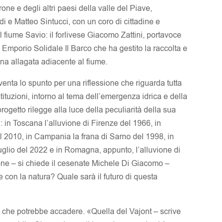
one e degli altri paesi della valle del Piave,
di e Matteo Sintucci, con un coro di cittadine e
l fiume Savio: il forlivese Giacomo Zattini, portavoce
 Emporio Solidale Il Barco che ha gestito la raccolta e
ona allagata adiacente al fiume.
venta lo spunto per una riflessione che riguarda tutta
ituzioni, intorno al tema dell’emergenza idrica e della
ogetto rilegge alla luce della peculiarità della sua
: in Toscana l’alluvione di Firenze del 1966, in
l 2010, in Campania la frana di Sarno del 1998, in
luglio del 2022 e in Romagna, appunto, l’alluvione di
ione – si chiede il cesenate Michele Di Giacomo –
 con la natura? Quale sarà il futuro di questa
el che potrebbe accadere. «Quella del Vajont – scrive