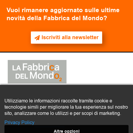
Vuoi rimanere aggiornato sulle ultime
novità della Fabbrica del Mondo?
Iscriviti alla newsletter
2025
© La Fabbrica del Mondo
Utilizziamo le informazioni raccolte tramite cookie e
tecnologie simili per migliorare la tua esperienza sul nostro
COMITATO LA FABBRICA DEL MONDO – ETS
sito, analizzare come lo utilizzi e per scopi di marketing.
Via Quarto, 16 – 35138 Padova
CF 92320220285
Privacy Policy
Privacy policy
Altre opzioni