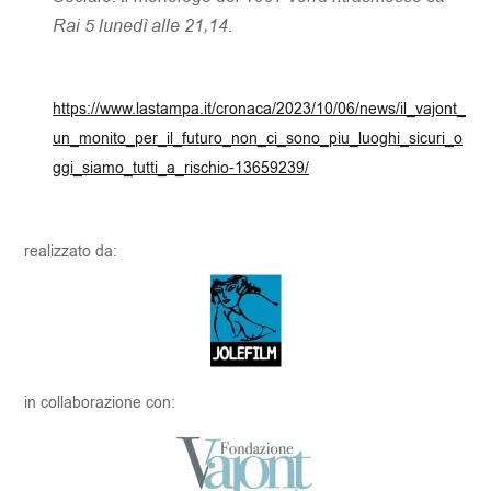
Rai 5 lunedì alle 21,14.
https://www.lastampa.it/cronaca/2023/10/06/news/il_vajont_
un_monito_per_il_futuro_non_ci_sono_piu_luoghi_sicuri_o
ggi_siamo_tutti_a_rischio-13659239/
realizzato da:
in collaborazione con: