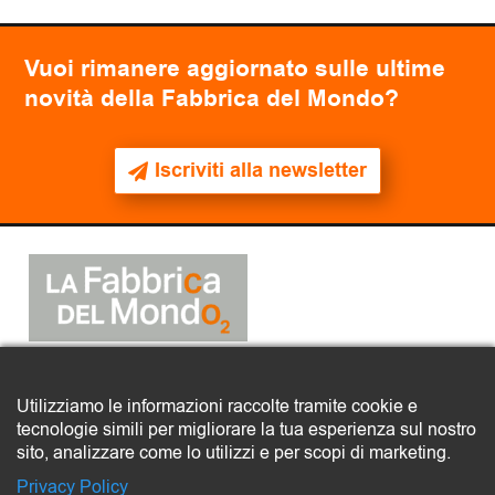
Vuoi rimanere aggiornato sulle ultime
novità della Fabbrica del Mondo?
Iscriviti alla newsletter
2025
© La Fabbrica del Mondo
Utilizziamo le informazioni raccolte tramite cookie e
tecnologie simili per migliorare la tua esperienza sul nostro
COMITATO LA FABBRICA DEL MONDO – ETS
sito, analizzare come lo utilizzi e per scopi di marketing.
Via Quarto, 16 – 35138 Padova
CF 92320220285
Privacy Policy