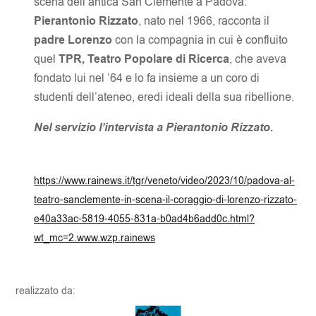
scena dell’antica San Clemente a Padova:
Pierantonio Rizzato
, nato nel 1966, racconta il
padre Lorenzo
con la compagnia in cui è confluito
quel
TPR, Teatro Popolare di Ricerca
, che aveva
fondato lui nel ’64 e lo fa insieme a un coro di
studenti dell’ateneo, eredi ideali della sua ribellione.
Nel servizio l’intervista a Pierantonio Rizzato.
https://www.rainews.it/tgr/veneto/video/2023/10/padova-al-
teatro-sanclemente-in-scena-il-coraggio-di-lorenzo-rizzato-
e40a33ac-5819-4055-831a-b0ad4b6add0c.html?
wt_mc=2.www.wzp.rainews
realizzato da: