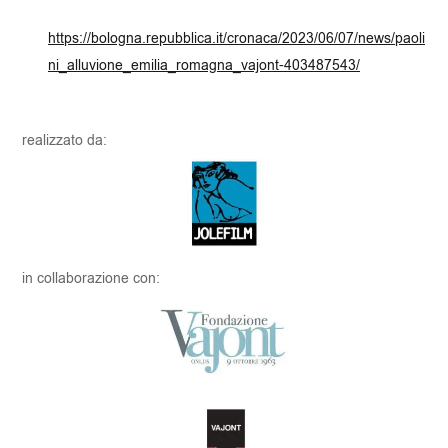
https://bologna.repubblica.it/cronaca/2023/06/07/news/paoli
ni_alluvione_emilia_romagna_vajont-403487543/
realizzato da:
in collaborazione con: