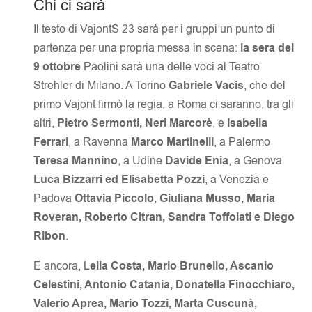
Chi ci sarà
Il testo di VajontS 23 sarà per i gruppi un punto di
partenza per una propria messa in scena:
la sera del
9 ottobre
Paolini sarà una delle voci al Teatro
Strehler di Milano. A Torino
Gabriele Vacis
, che del
primo Vajont firmò la regia, a Roma ci saranno, tra gli
altri,
Pietro Sermonti, Neri Marcorè
, e
Isabella
Ferrari
, a Ravenna
Marco Martinelli
, a Palermo
Teresa Mannino
, a Udine
Davide Enia
, a Genova
Luca Bizzarri ed Elisabetta Pozzi
, a Venezia e
Padova
Ottavia Piccolo, Giuliana Musso, Maria
Roveran, Roberto Citran, Sandra Toffolati e Diego
Ribon
.
E ancora, L
ella Costa, Mario Brunello, Ascanio
Celestini, Antonio Catania, Donatella Finocchiaro,
Valerio Aprea, Mario Tozzi, Marta Cuscunà,