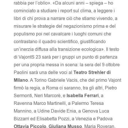
rabbia per l’oblìo». «Da alcuni anni – spiega – ho
cominciato a studiare i report sul clima, a leggere i
libri di chi prova a narrare ciò che stiamo vivendo, a
misurare le strategie del negazionismo prima e del
populismo poi nel cavalcare i luoghi comuni che
contrastano il quadro scientifico, giustificando
un’inerzia diffusa alla transizione ecologica». Il testo
di VajontS 23 sarà per i gruppi un punto di partenza
per una propria messa in scena: la sera del 9 ottobre
Paolini sarà una delle voci al
Teatro Strehler di
Milano
. A Torino Gabriele Vacis, che del primo Vajont
firmò la regia, a Roma ci saranno, tra gli altri, Pietro
Sermonti, Neri Marcorè, e
Isabella Ferrari
, a
Ravenna Marco Martinelli, a Palermo Teresa
Mannino, a Udine Davide Enia, a Genova Luca
Bizzarri ed Elisabetta Pozzi, a Venezia e Padova
Ottavia Piccolo
,
Giuliana Musso
, Maria Roveran,