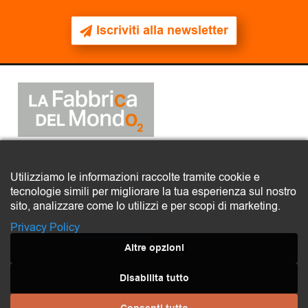
Iscriviti alla newsletter
2025
© La Fabbrica del Mondo
Utilizziamo le informazioni raccolte tramite cookie e
tecnologie simili per migliorare la tua esperienza sul nostro
COMITATO LA FABBRICA DEL MONDO – ETS
sito, analizzare come lo utilizzi e per scopi di marketing.
Via Quarto, 16 – 35138 Padova
CF 92320220285
Privacy Policy
Privacy policy
Altre opzioni
Disabilita tutto